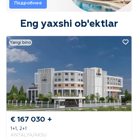
Подробнее
Eng yaxshi ob'ektlar
Yangi bino
€ 167 030 +
1+1, 2+1
ANTALYA/AKSU