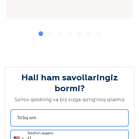
Hali ham savollaringiz
bormi?
So'rov qoldiring va biz sizga qo'ng'iroq qilamiz
To'liq ism
Telefon raqami