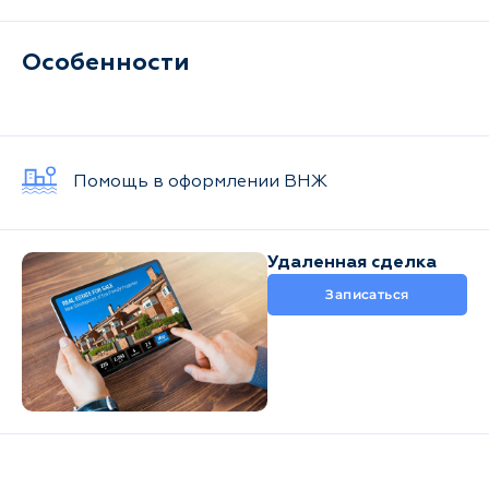
Фетхие
Регион
Особенности
Состояние
Показать
0
объявлений
Помощь в оформлении ВНЖ
Все
От застройщика
Вторичка
Удаленная сделка
объявлений
Сначала новые
Записаться
Вторичка