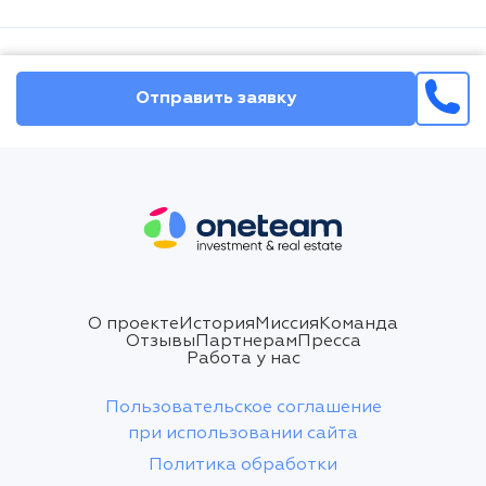
Fethiye/Chalish
Вторичка
Отправить заявку
€ 261 338
О проекте
История
Миссия
Команда
160 кв.м | 4 спальни | 3 ванные
Отзывы
Партнерам
Пресса
Fethiye/Çatalarik
Работа у нас
Пользовательское соглашение
Вторичка
при использовании сайта
Политика обработки