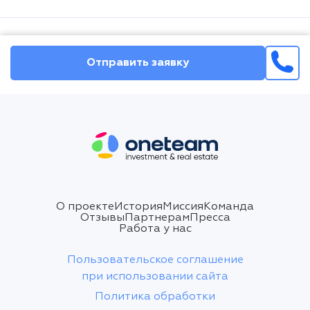
Fethiye/Chalish
Вторичка
Отправить заявку
€ 260 947
О проекте
История
Миссия
Команда
160 кв.м | 4 спальни | 3 ванные
Отзывы
Партнерам
Пресса
Fethiye/Çatalarik
Работа у нас
Пользовательское соглашение
Вторичка
при использовании сайта
Политика обработки