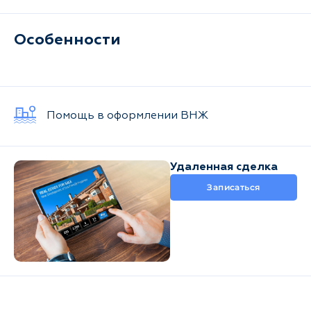
Фетхие
Регион
Особенности
Состояние
Показать
0
объявлений
Помощь в оформлении ВНЖ
Все
От застройщика
Вторичка
Удаленная сделка
объявлений
Сначала новые
Записаться
Вторичка